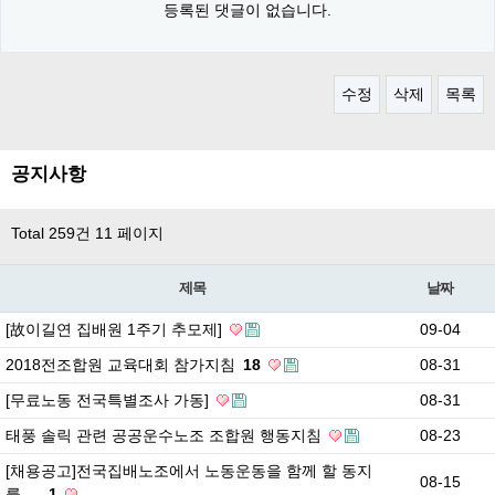
등록된 댓글이 없습니다.
수정
삭제
목록
공지사항
Total 259건
11 페이지
제목
날짜
[故이길연 집배원 1주기 추모제]
09-04
2018전조합원 교육대회 참가지침
18
08-31
[무료노동 전국특별조사 가동]
08-31
태풍 솔릭 관련 공공운수노조 조합원 행동지침
08-23
[채용공고]전국집배노조에서 노동운동을 함께 할 동지
08-15
를 …
1