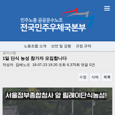
노동조합 소개
선언 및 강령
규정.규약
공지사항
1일 단식 농성 참가자 모집합니다
작성자
집배노조
18-07-23 19:20
조회
6,375회
댓글
0건
수정
삭제
목록
본문