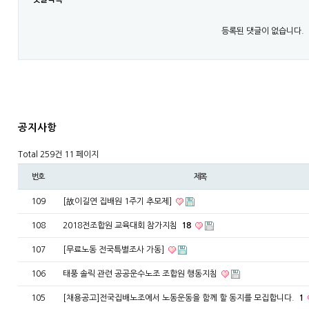
등록된 댓글이 없습니다.
공지사항
Total 259건
11 페이지
번호
제목
109
[故이길연 집배원 1주기 추모제]
108
2018전조합원 교육대회 참가지침
18
107
[무료노동 전국특별조사 가동]
106
태풍 솔릭 관련 공공운수노조 조합원 행동지침
105
[채용공고]전국집배노조에서 노동운동을 함께 할 동지를 모집합니다.
1