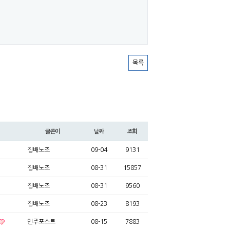
목록
글쓴이
날짜
조회
집배노조
09-04
9131
집배노조
08-31
15857
집배노조
08-31
9560
집배노조
08-23
8193
민주포스트
08-15
7883