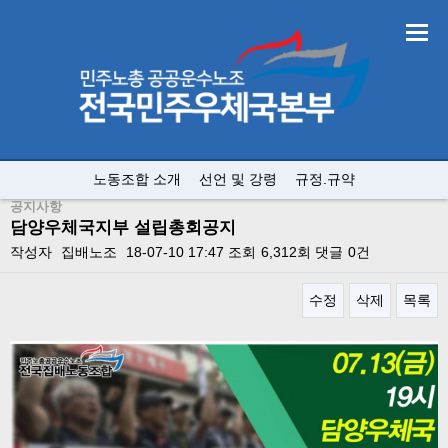
노동조합 소개
선언 및 강령
규정.규약
공지사항
담양우체국지부 설립총회공지
작성자
집배노조
18-07-10 17:47
조회
6,312회
댓글
0건
수정
삭제
목록
본문