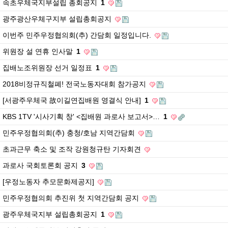
속초우체국지부설립 총회공지
1
광주광산우체구지부 설립총회공지
이번주 민주우정협의회(추) 간담회 일정입니다.
위원장 설 연휴 인사말
1
집배노조위원장 선거 일정표
1
2018비정규직철폐! 전국노동자대회 참가공지
[서광주우체국 故이길연집배원 영결식 안내]
1
KBS 1TV '시사기획 창' <집배원 과로사 보고서>…
1
민주우정협의회(추) 충청/호남 지역간담회
초과근무 축소 및 조작 강원청규탄 기자회견
과로사 국회토론회 공지
3
[우정노동자 추모문화제공지]
민주우정협의회 추진위 첫 지역간담회 공지
광주우체국지부 설립총회공지
1