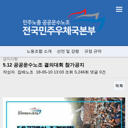
노동조합 소개
선언 및 강령
규정.규약
공지사항
5.12 공공운수노조 결의대회 참가공지
작성자
집배노조
18-05-10 13:03
조회
5,246회
댓글
0건
목록
본문