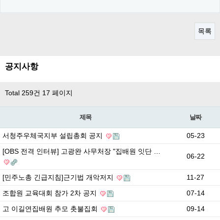
목록
공지사항
Total 259건
17 페이지
제목
날짜
서청주우체국지부 설립총회 공지
05-23
[OBS 전격 인터뷰] 고광완 사무처장 "집배원 잇단 …
06-22
[민주노총 긴급지침]근기법 개악저지
11-27
조합원 교육대회 참가 2차 공지
07-14
고 이길연집배원 추모 촛불집회
09-14