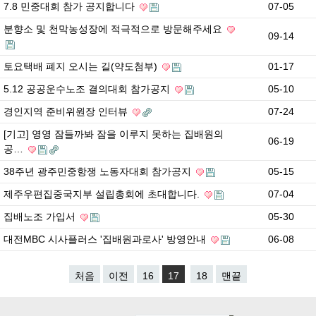
7.8 민중대회 참가 공지합니다
07-05
분향소 및 천막농성장에 적극적으로 방문해주세요
09-14
토요택배 폐지 오시는 길(약도첨부)
01-17
5.12 공공운수노조 결의대회 참가공지
05-10
경인지역 준비위원장 인터뷰
07-24
[기고] 영영 잠들까봐 잠을 이루지 못하는 집배원의
06-19
공…
38주년 광주민중항쟁 노동자대회 참가공지
05-15
제주우편집중국지부 설립총회에 초대합니다.
07-04
집배노조 가입서
05-30
대전MBC 시사플러스 '집배원과로사' 방영안내
06-08
처음
이전
16
17
18
맨끝