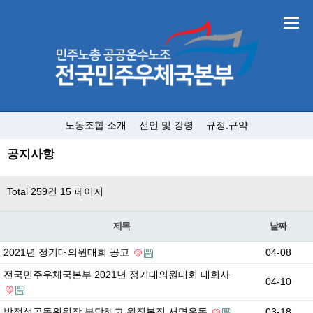
노동조합 소개
선언 및 강령
규정.규약
공지사항
Total 259건
15 페이지
제목
날짜
2021년 정기대의원대회 공고
04-08
전국민주우체국본부 2021년 정기대의원대회 대회사
04-10
박정석공동위원장 부당해고 원직복직 서명운동
03-18