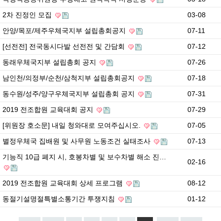
2차 진정인 모집
03-08
안양/목포/제주우체국지부 설립총회공지
07-11
[선전전] 전국동시다발 선전전 및 간담회
07-12
동래우체국지부 설립총회 공지
07-26
남인천/의정부/순천/삼척지부 설립총회공지
07-18
동수원/성주/양구우체국지부 설립총회 공지
07-31
2019 전조합원 교육대회 공지
07-29
[위원장 호소문] 내일 청와대로 모여주십시오.
07-05
별정우체국 집배원 및 사무원 노동조건 실태조사
07-13
기능직 10급 폐지 시, 호봉차별 및 보수차별 해소 진…
02-16
2019 전조합원 교육대회 상세 프로그램
08-12
동절기설명절특별소통기간 투쟁지침
01-12