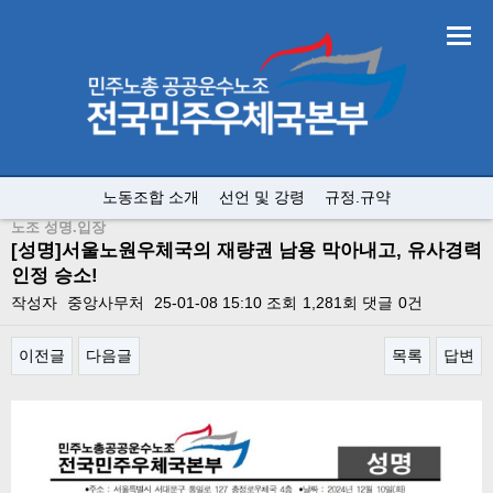
노동조합 소개
선언 및 강령
규정.규약
노조 성명.입장
[성명]서울노원우체국의 재량권 남용 막아내고, 유사경력
인정 승소!
작성자
중앙사무처
25-01-08 15:10
조회
1,281회
댓글
0건
이전글
다음글
목록
답변
본문