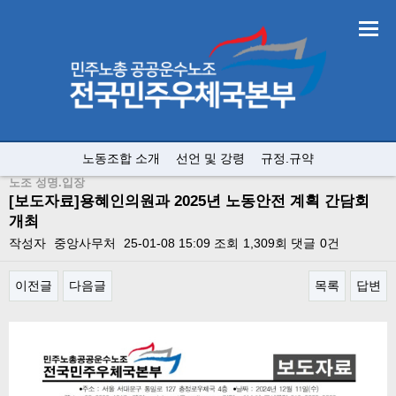
노동조합 소개
선언 및 강령
규정.규약
노조 성명.입장
[보도자료]용혜인의원과 2025년 노동안전 계획 간담회
개최
작성자
중앙사무처
25-01-08 15:09
조회
1,309회
댓글
0건
이전글
다음글
목록
답변
본문