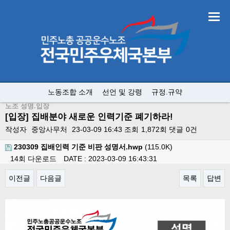
노동조합 소개
선언 및 강령
규정.규약
노조 성명.입장
[입장] 집배분야 새로운 인력기준 폐기하라!
작성자
중앙사무처
23-03-09 16:43
조회
1,872회
댓글
0건
230309 집배인력 기준 비판 성명서.hwp
(115.0K)
14회 다운로드
DATE : 2023-03-09 16:43:31
이전글
다음글
목록
답변
본문