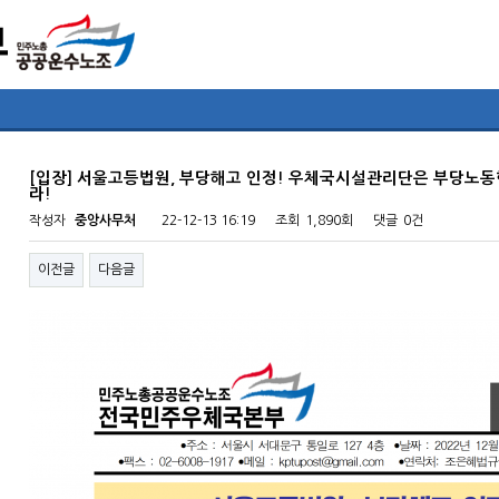
[입장] 서울고등법원, 부당해고 인정! 우체국시설관리단은 부당노
라!
작성자
중앙사무처
22-12-13 16:19
조회
1,890회
댓글
0건
이전글
다음글