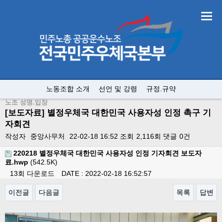
노동조합 소개
선언 및 강령
규정.규약
노조 성명.입장
[보도자료] 별정우체국 대한민국 사용자성 인정 촉구 기
자회견
작성자
중앙사무처
22-02-18 16:52
조회
2,116회
댓글
0건
220218 별정우체국 대한민국 사용자성 인정 기자회견 보도자
료.hwp
(542.5K)
13회 다운로드
DATE : 2022-02-18 16:52:57
이전글
다음글
목록
답변
본문