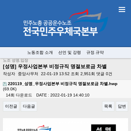
노동조합 소개
선언 및 강령
규정.규약
노조 성명.입장
[성명] 우정사업본부 비정규직 명절보로금 차별
작성자
중앙사무처
22-01-19 13:52
조회
2,951회
댓글
0건
220119_성명_우정사업본부 비정규직 명절보로금 차별.hwp
(69.0K)
14회 다운로드
DATE : 2022-01-19 14:40:10
이전글
다음글
목록
답변
본문