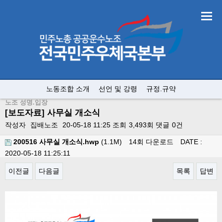
노동조합 소개
선언 및 강령
규정.규약
노조 성명.입장
[보도자료] 사무실 개소식
작성자
집배노조
20-05-18 11:25
조회
3,493회
댓글
0건
200516 사무실 개소식.hwp
(1.1M)
14회 다운로드
DATE :
2020-05-18 11:25:11
이전글
다음글
목록
답변
본문