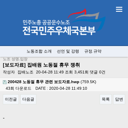
노동조합 소개
선언 및 강령
규정.규약
노조 성명.입장
[보도자료] 집배원 노동절 휴무 쟁취
작성자
집배노조
20-04-28 11:49
조회
3,451회
댓글
0건
200428 노동절 휴무 관련 보도자료.hwp
(759.5K)
43회 다운로드
DATE : 2020-04-28 11:49:10
이전글
다음글
목록
답변
본문
-