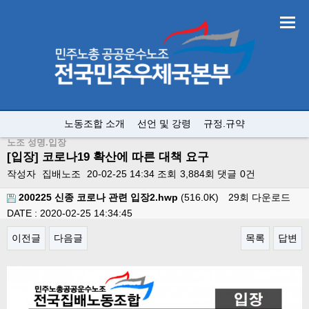
노동조합 소개
선언 및 강령
규정.규약
노조 성명.입장
[입장] 코로나19 확산에 따른 대책 요구
작성자
집배노조
20-02-25 14:34
조회
3,884회
댓글
0건
200225 신종 코로나 관련 입장2.hwp
(516.0K)
29회 다운로드
DATE : 2020-02-25 14:34:45
이전글
다음글
목록
답변
본문