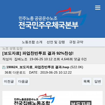
노동조합 소개
선언 및 강령
규정.규약
노조 성명.입장
[보도자료] 파업찬반투표 결과 92%찬성!
작성자
집배노조
19-06-25 10:12
조회
4,646회
댓글
0건
190624_보도자료_파업찬반투표 결과.hwp
(522.0K)
36회 다운로드
DATE : 2019-06-25 10:12:22
이전글
다음글
목록
답변
본문