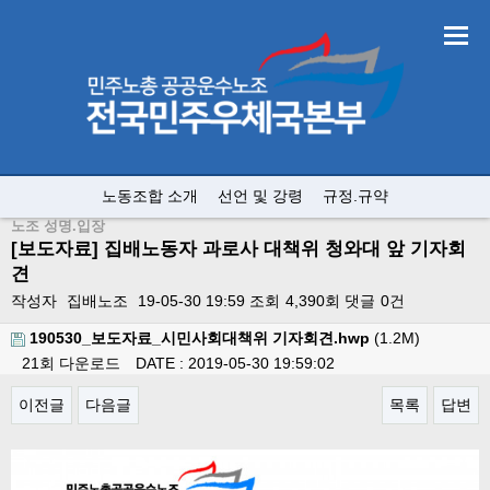
노동조합 소개
선언 및 강령
규정.규약
노조 성명.입장
[보도자료] 집배노동자 과로사 대책위 청와대 앞 기자회
견
작성자
집배노조
19-05-30 19:59
조회
4,390회
댓글
0건
190530_보도자료_시민사회대책위 기자회견.hwp
(1.2M)
21회 다운로드
DATE : 2019-05-30 19:59:02
이전글
다음글
목록
답변
본문