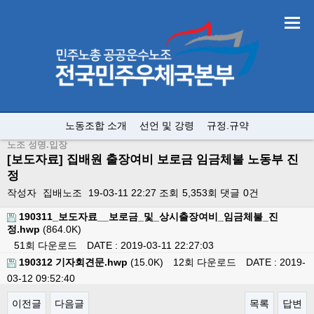
노동조합 소개
선언 및 강령
규정.규약
노조 성명.입장
[보도자료] 집배원 출장여비 보로금 임금체불 노동부 진
정
작성자
집배노조
19-03-11 22:27
조회
5,353회
댓글
0건
190311_보도자료__보로금_및_상시출장여비_임금체불_진
정.hwp
(864.0K)
51회 다운로드
DATE : 2019-03-11 22:27:03
190312 기자회견문.hwp
(15.0K)
12회 다운로드
DATE : 2019-
03-12 09:52:40
이전글
다음글
목록
답변