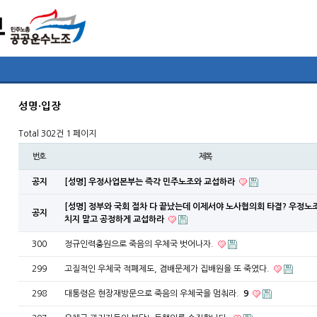
성명·입장
Total 302건
1 페이지
번호
제목
공지
[성명] 우정사업본부는 즉각 민주노조와 교섭하라
[성명] 정부와 국회 절차 다 끝났는데 이제서야 노사협의회 타결? 우정노
공지
치지 말고 공정하게 교섭하라
300
정규인력충원으로 죽음의 우체국 벗어나자.
299
고질적인 우체국 적폐제도, 겸배문제가 집배원을 또 죽였다.
298
대통령은 현장재방문으로 죽음의 우체국을 멈춰라.
9