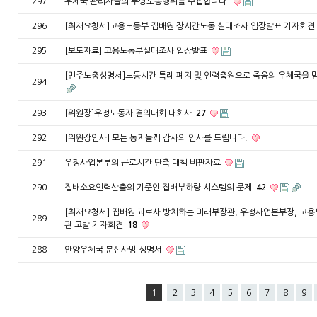
297
우체국 관리자들의 부당노동행위를 수집합니다.
296
[취재요청서]고용노동부 집배원 장시간노동 실태조사 입장발표 기자회견
295
[보도자료] 고용노동부실태조사 입장발표
[민주노총성명서]노동시간 특례 폐지 및 인력충원으로 죽음의 우체국을 
294
293
[위원장]우정노동자 결의대회 대회사
27
292
[위원장인사] 모든 동지들께 감사의 인사를 드립니다.
291
우정사업본부의 근로시간 단축 대책 비판자료
290
집배소요인력산출의 기준인 집배부하량 시스템의 문제
42
[취재요청서] 집배원 과로사 방치하는 미래부장관, 우정사업본부장, 고
289
관 고발 기자회견
18
288
안양우체국 분신사망 성명서
1
2
3
4
5
6
7
8
9