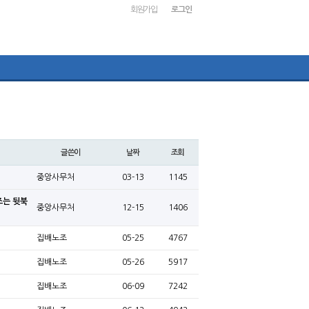
회원가입
로그인
글쓴이
날짜
조회
중앙사무처
03-13
1145
조는 뒷북
중앙사무처
12-15
1406
집배노조
05-25
4767
집배노조
05-26
5917
집배노조
06-09
7242