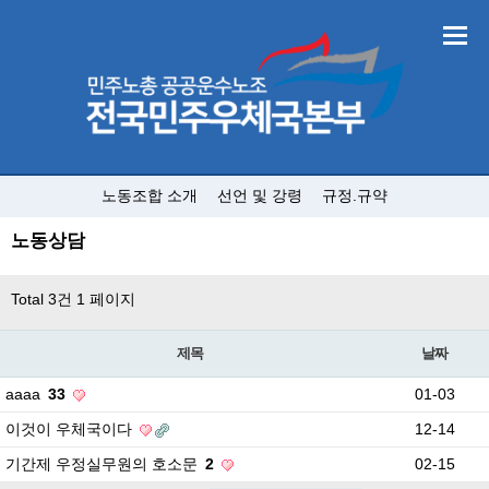
노동조합 소개
선언 및 강령
규정.규약
노동상담
Total 3건
1 페이지
제목
날짜
aaaa
33
01-03
이것이 우체국이다
12-14
기간제 우정실무원의 호소문
2
02-15